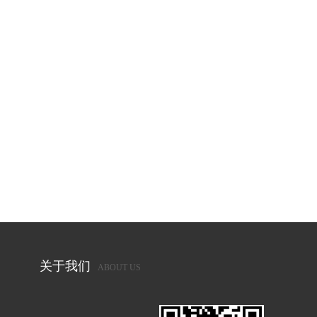
关于我们
ABOUT US