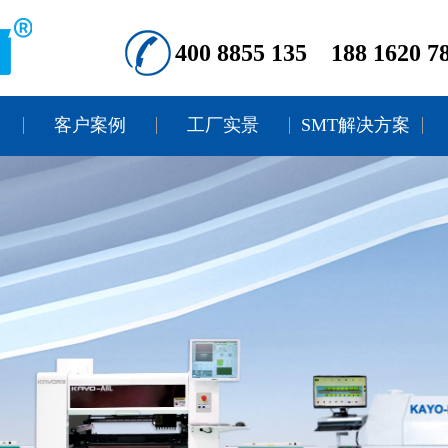
400 8855 135 188 1620 7
客户案例
工厂实景
SMT解决方案