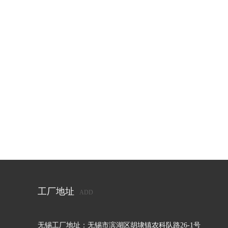
工厂地址
ADD
无锡工厂地址：无锡市滨湖区胡埭镇农科队路26-1号