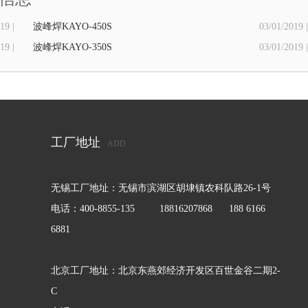
19 |
波峰焊KAYO-450S
03/01/2019 |
19 |
波峰焊KAYO-350S
03/01/2019 |
工厂地址
ADD
无锡工厂地址：无锡市滨湖区胡埭镇农科队路26-1号
电话：400-8855-135 18816207868 188 6166
6881
北京工厂地址：北京东燕郊经济开发区百世金谷二期2-
C