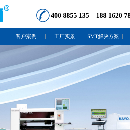
400 8855 135 188 1620 7
客户案例
工厂实景
SMT解决方案