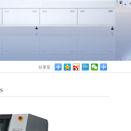
分享至：
S