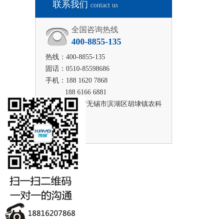
联系我们
contact us
全国咨询热线
400-8855-135
热线：400-8855-135
固话：0510-85598686
手机：188 1620 7868
188 6166 6881
地址：江苏省无锡市滨湖区胡埭镇农科
队路26号